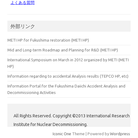
よくある質問
外部リンク
METI HP for Fukushima restoration (METI HP)
Mid and Long-term Roadmap and Planning for R&D (METI HP)
International Symposium on March in 2012 organized by METI (METI
HP)
Information regarding to accidental Analysis results (TEPCO HP, etc)
Information Portal for the Fukushima Daiichi Accident Analysis and
Decommissioning Activities
All Rights Reserved. Copyright ©2013 International Research
Institute for Nuclear Decommissioning.
Iconic One
Theme | Powered by
Wordpress