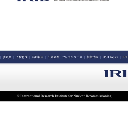
｜
委員会
｜
人材育成
｜
活動報告
｜
公表資料・プレスリリース
｜
新着情報
｜
R&D Topics
｜
IR
© International Research Institute for Nuclear Decommissioning