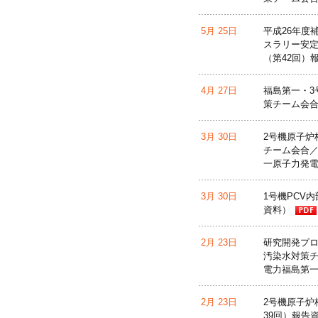
5月 25日
平成26年度
スラリー安定
（第42回）
4月 27日
福島第一・3
策チーム会合
3月 30日
2号機原子炉
チーム会合／
一原子力発
3月 30日
1号機PCV
資料）
2月 23日
研究開発プロジ
汚染水対策チ
電力福島第
2月 23日
2号機原子炉
39回）報告