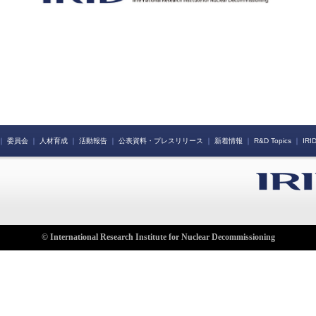
｜
委員会
｜
人材育成
｜
活動報告
｜
公表資料・プレスリリース
｜
新着情報
｜
R&D Topics
｜
IR
© International Research Institute for Nuclear Decommissioning